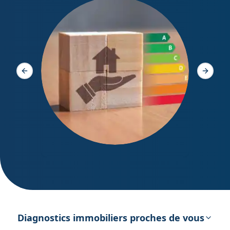
Diagno
Slide précédente
Slide s
DPE – Diagnostic de Performance
énergétique
Diagnostics immobiliers proches de vous